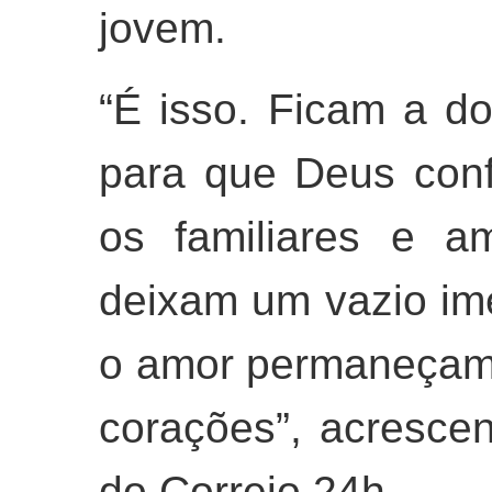
jovem.
“É isso. Ficam a d
para que Deus conf
os familiares e a
deixam um vazio im
o amor permaneçam
corações”, acresce
do Correio 24h.