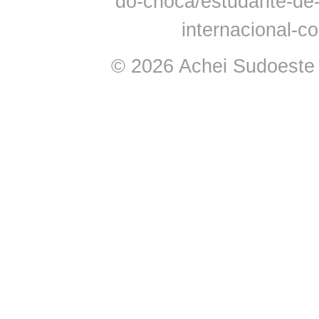
do-choca/estudante-de
internacional-c
© 2026 Achei Sudoeste -