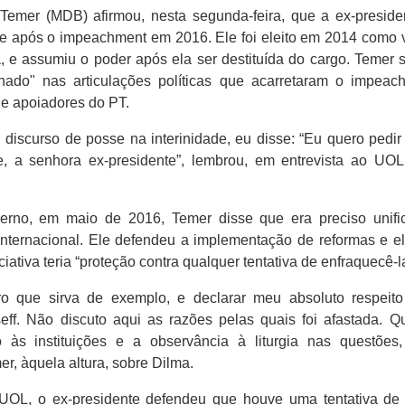
 Temer (MDB) afirmou, nesta segunda-feira, que a ex-preside
e após o impeachment em 2016. Ele foi eleito em 2014 como 
, e assumiu o poder após ela ser destituída do cargo. Temer 
ado" nas articulações políticas que acarretaram o impeac
 de apoiadores do PT.
u discurso de posse na interinidade, eu disse: “Eu quero pedir
te, a senhora ex-presidente”, lembrou, em entrevista ao UO
no, em maio de 2016, Temer disse que era preciso unifica
e internacional. Ele defendeu a implementação de reformas e 
ciativa teria “proteção contra qualquer tentativa de enfraquecê-l
o que sirva de exemplo, e declarar meu absoluto respeito 
eff. Não discuto aqui as razões pelas quais foi afastada. Q
o às instituições e a observância à liturgia nas questões
mer, àquela altura, sobre Dilma.
 UOL, o ex-presidente defendeu que houve uma tentativa de