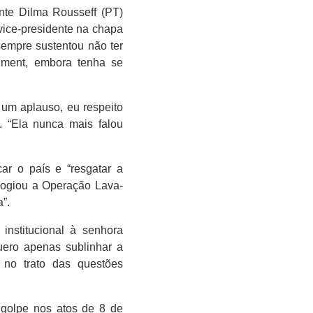
nte Dilma Rousseff (PT)
vice-presidente na chapa
sempre sustentou não ter
hment, embora tenha se
 um aplauso, eu respeito
L. “Ela nunca mais falou
r o país e “resgatar a
elogiou a Operação Lava-
a”.
institucional à senhora
uero apenas sublinhar a
, no trato das questões
 golpe nos atos de 8 de