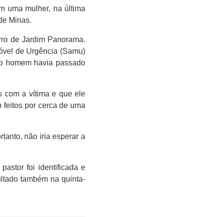
m uma mulher, na última
 de Minas.
irro de Jardim Panorama.
óvel de Urgência (Samu)
e o homem havia passado
s com a vítima e que ele
 feitos por cerca de uma
anto, não iria esperar a
astor foi identificada e
pultado também na quinta-