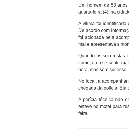
Um homem de 53 anos mo
quarta-feira (4), na cid
A vítima foi identifica
De acordo com informaç
foi acionada pela acom
mal e apresentava sintom
Quando os socorristas c
começou a se sentir mal
hora, mas sem sucesso. A
No local, a acompanhant
chegada da polícia. Ela 
A perícia técnica não e
esteve no motel para rea
feira.