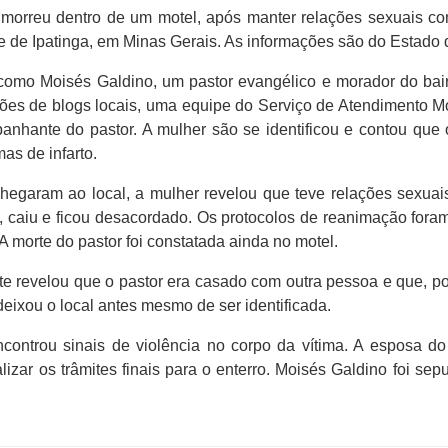
rreu dentro de um motel, após manter relações sexuais co
ade de Ipatinga, em Minas Gerais. As informações são do Estado
da como Moisés Galdino, um pastor evangélico e morador do ba
ões de blogs locais, uma equipe do Serviço de Atendimento M
panhante do pastor. A mulher são se identificou e contou qu
as de infarto.
hegaram ao local, a mulher revelou que teve relações sexuai
, caiu e ficou desacordado. Os protocolos de reanimação foram
 morte do pastor foi constatada ainda no motel.
e revelou que o pastor era casado com outra pessoa e que, port
deixou o local antes mesmo de ser identificada.
ncontrou sinais de violência no corpo da vítima. A esposa do p
lizar os trâmites finais para o enterro. Moisés Galdino foi se