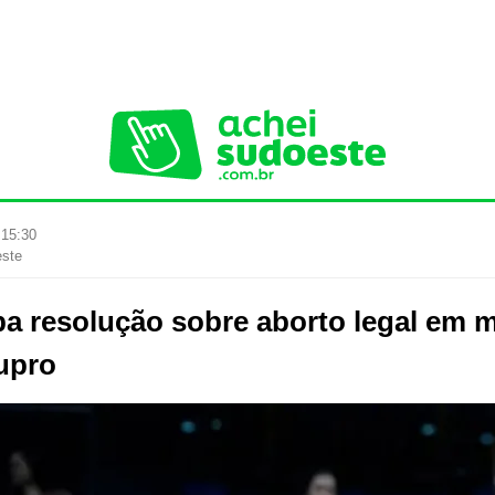
 15:30
este
a resolução sobre aborto legal em 
tupro