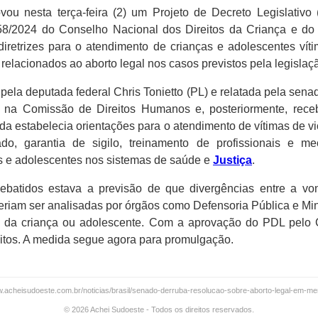
ou nesta terça-feira (2) um Projeto de Decreto Legislativ
58/2024 do Conselho Nacional dos Direitos da Criança e do
iretrizes para o atendimento de crianças e adolescentes víti
relacionados ao aborto legal nos casos previstos pela legislaçã
pela deputada federal Chris Tonietto (PL) e relatada pela sen
 na Comissão de Direitos Humanos e, posteriormente, rece
a estabelecia orientações para o atendimento de vítimas de vi
ado, garantia de sigilo, treinamento de profissionais e m
as e adolescentes nos sistemas de saúde e
Justiça
.
ebatidos estava a previsão de que divergências entre a vo
eriam ser analisadas por órgãos como Defensoria Pública e Mini
os da criança ou adolescente. Com a aprovação do PDL pelo
itos. A medida segue agora para promulgação.
ww.acheisudoeste.com.br/noticias/brasil/senado-derruba-resolucao-sobre-aborto-legal-em-me
© 2026 Achei Sudoeste - Todos os direitos reservados.