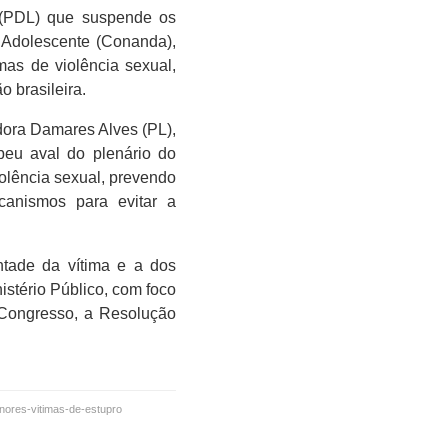
o (PDL) que suspende os
 Adolescente (Conanda),
mas de violência sexual,
o brasileira.
adora Damares Alves (PL),
beu aval do plenário do
olência sexual, prevendo
ecanismos para evitar a
ntade da vítima e a dos
stério Público, com foco
 Congresso, a Resolução
nores-vitimas-de-estupro