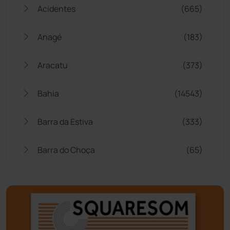
Acidentes
(665)
Anagé
(183)
Aracatu
(373)
Bahia
(14543)
Barra da Estiva
(333)
Barra do Choça
(65)
Belo Campo
(57)
Bom Jesus da Lapa
(505)