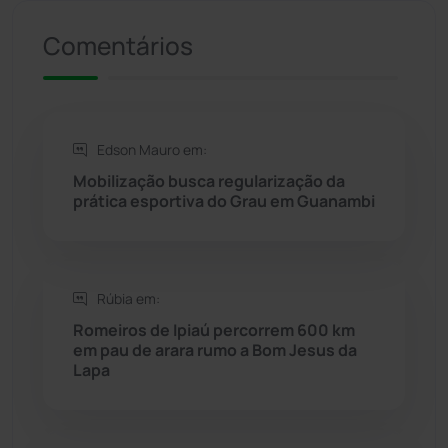
Riacho de Santana
(309)
Comentários
Rio de Contas
(410)
Rio do Antônio
(203)
Edson Mauro em:
Rio do Pires
(97)
Mobilização busca regularização da
prática esportiva do Grau em Guanambi
Saúde
(2427)
Seabra
(49)
Rúbia em:
Romeiros de Ipiaú percorrem 600 km
Sebastião Laranjeiras
(96)
em pau de arara rumo a Bom Jesus da
Lapa
Sítio do Mato
(42)