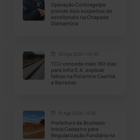
Operação Contragolpe
Malhada
(82)
prende dois suspeitos de
estelionato na Chapada
Diamantina
Malhada de Pedras
(507)
Matina
(71)
02 Ago 2026 / 09:00
Mortugaba
(31)
TCU concede mais 180 dias
para Infra S.A. explicar
falhas na Fiol entre Caetité
Mundo
(436)
e Barreiras
Oliveira dos Brejinhos
(67)
Palmas de Monte Alto
(260)
01 Ago 2026 / 14:00
Prefeitura de Brumado
Paramirim
(342)
Inicia Cadastro para
Regularização Fundiária na