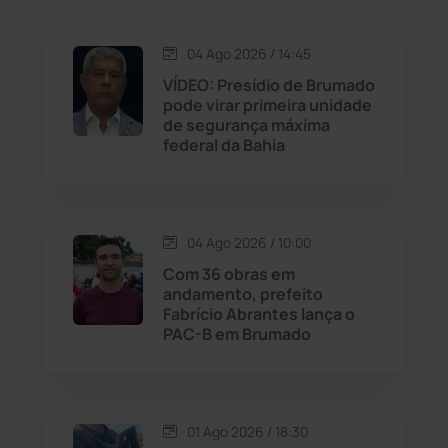
Jequié
(311)
04 Ago 2026 / 14:45
VÍDEO: Presídio de Brumado
Jussiape
(97)
pode virar primeira unidade
de segurança máxima
Justiça
(1465)
federal da Bahia
Lagoa Real
(182)
04 Ago 2026 / 10:00
Licínio de Almeida
(118)
Com 36 obras em
andamento, prefeito
Livramento de Nossa...
(1338)
Fabrício Abrantes lança o
PAC-B em Brumado
Macaúbas
(713)
Maetinga
(101)
01 Ago 2026 / 18:30