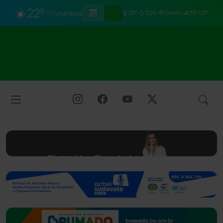
☀️
22°
Columbus
25°
92%
6km/h
33°/20°