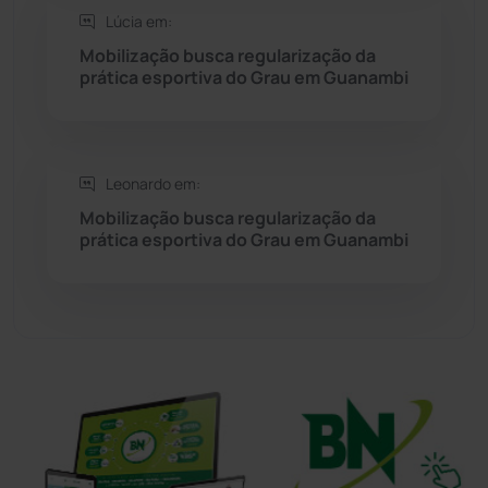
Sudoeste Baiano
(1530)
Lúcia em:
Mobilização busca regularização da
Tanhaçu
(425)
prática esportiva do Grau em Guanambi
Tanque Novo
(126)
Tecnologia
(12)
Leonardo em:
Mobilização busca regularização da
prática esportiva do Grau em Guanambi
Urandi
(155)
Vitória da Conquista
(2513)