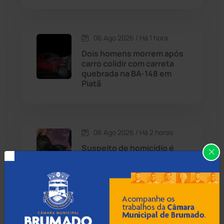
Economia
(1235)
06 Ago 2026 / Há 1 hora
Educação
(232)
Dois homens morrem após
carro colidir com carreta
quebrada na BA-148 em
Érico Cardoso
(82)
Piatã
Esportes
(522)
06 Ago 2026 / Há 2 horas
Eventos
(24)
Suspeito de homicídio é
preso em Manoel Vitorino
Feira da Mata
(23)
com armas e
radiocomunicadores
Guajeru
(130)
Guanambi
(3492)