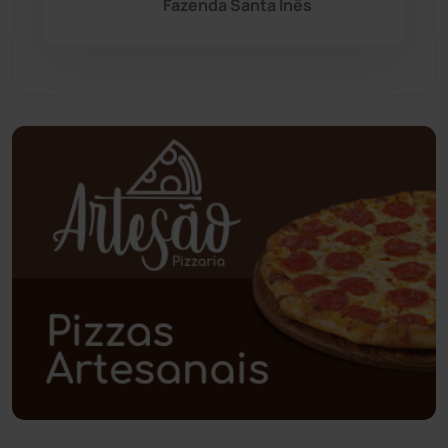
Fazenda Santa Inês
Pindaí
(103)
Piripá
(90)
Planalto
(59)
Poções
(182)
Polícia Civil
(57)
Polícia Militar
(27)
Política
(03)
Presidente Jânio Qu...
(125)