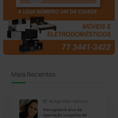
Boquira
(152)
Botuporã
(72)
Brasil
(7679)
Brumado
(31951)
Caculé
(695)
Mais Recentes
Caetanos
(47)
Caetité
(1504)
06 Ago 2026 / Há 6 min
Candiba
(157)
Advogada é alvo de
operação suspeita de