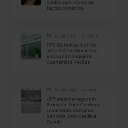
Cândido Sales
(120)
ocultar patrimônio de
facção criminosa
Caraíbas
(103)
Carinhanha
(299)
06 Ago 2026 / Há 36 min
DPE-BA realiza mutirão
Caturama
(65)
'Meu Pai Tem Nome' em
Vitória da Conquista,
Guanambi e Poções
Chapada Diamantina
(430)
Condeúba
(133)
06 Ago 2026 / Há 1 hora
Contendas do Sincorá
(79)
UPT anuncia vagas em
Brumado, Érico Cardoso,
Cordeiros
(49)
Livramento de Nossa
Senhora, Dom Basílio e
Caculé
Dom Basílio
(391)