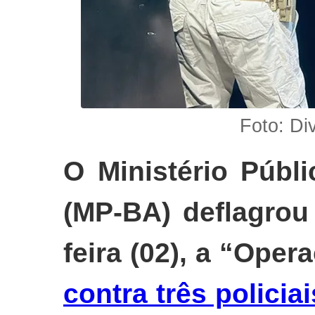
Foto: D
O Ministério Públ
(MP-BA) deflagrou
feira (02), a “Ope
contra três policia