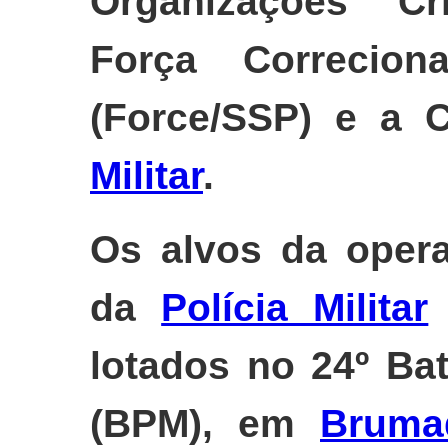
Organizações Cr
Força Correciona
(Force/SSP) e a 
Militar
.
Os alvos da opera
da
Polícia Militar
lotados no 24º Ba
(BPM), em
Bruma