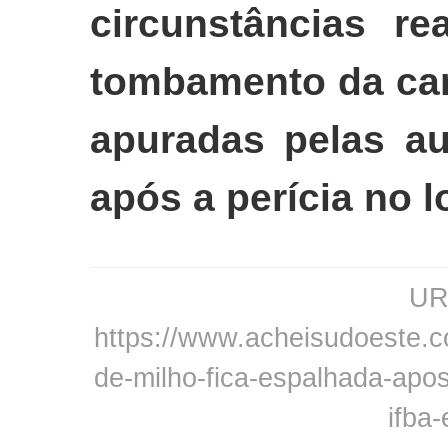
circunstâncias r
tombamento da car
apuradas pelas au
após a perícia no l
URL
https://www.acheisudoeste.c
de-milho-fica-espalhada-apo
ifba