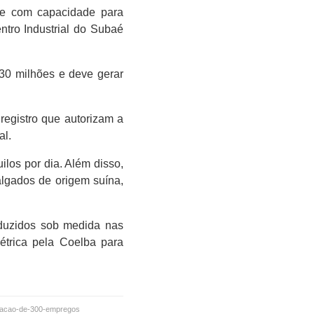
ue com capacidade para
ntro Industrial do Subaé
30 milhões e deve gerar
registro que autorizam a
al.
ilos por dia. Além disso,
algados de origem suína,
duzidos sob medida nas
étrica pela Coelba para
eracao-de-300-empregos