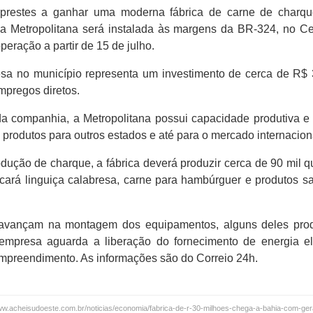
 prestes a ganhar uma moderna fábrica de carne de charq
a Metropolitana será instalada às margens da BR-324, no Ce
peração a partir de 15 de julho.
sa no município representa um investimento de cerca de R$ 
pregos diretos.
a companhia, a Metropolitana possui capacidade produtiva e 
produtos para outros estados e até para o mercado internacion
ução de charque, a fábrica deverá produzir cerca de 90 mil qu
ará linguiça calabresa, carne para hambúrguer e produtos s
 avançam na montagem dos equipamentos, alguns deles pro
a empresa aguarda a liberação do fornecimento de energia el
mpreendimento. As informações são do Correio 24h.
/www.acheisudoeste.com.br/noticias/economia/fabrica-de-r-30-milhoes-chega-a-bahia-com-g