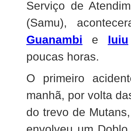
Serviço de Atendi
(Samu), acontece
Guanambi
e
Iuiu
poucas horas.
O primeiro aciden
manhã, por volta da
do trevo de Mutans
envolveu um Doblo 