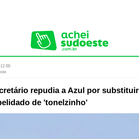
 12:00
este
etário repudia a Azul por substitui
lidado de 'tonelzinho'