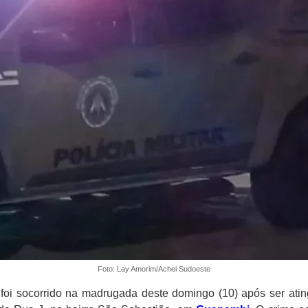
Foto: Lay Amorim/Achei Sudoeste
i socorrido na madrugada deste domingo (10) após ser atin