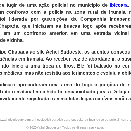
 fugir de uma ação policial no município de
Ibicoara
,
m confronto com a polícia na zona rural de Iramaia,
foi liderada por guarnições da Companhia Independ
 Chapada, que iniciaram as buscas logo após receber
os em um confronto anterior, em uma estrada vicina
de vizinha.
pe Chapada ao site Achei Sudoeste, os agentes consegu
igências em Iramaia. Ao receber voz de abordagem, o susp
dando início a uma troca de tiros. Ele foi baleado no co
 médicas, mas não resistiu aos ferimentos e evoluiu a óbit
oliciais apreenderam uma arma de fogo e porções de s
odo o material recolhido foi encaminhado para a Delegacia 
devidamente registrada e as medidas legais cabíveis serão 
ww.acheisudoeste.com.br/noticias/ibicoara/ibicoara-suspeito-de-fugir-de-acao-policial-morre
© 2026 Achei Sudoeste - Todos os direitos reservados.