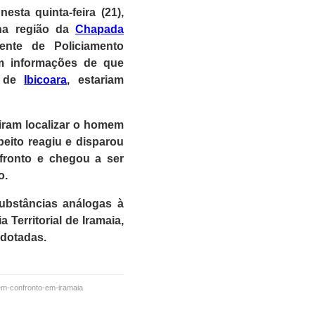
 nesta quinta-feira (21),
 na região da
Chapada
ente de Policiamento
em informações de que
l de
Ibicoara
, estariam
iram localizar o homem
eito reagiu e disparou
nfronto e chegou a ser
o.
ubstâncias análogas à
Territorial de Iramaia,
adotadas.
-em-confronto-em-iramaia