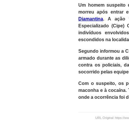
Um homem suspeito de
morreu após entrar e
Diamantina
. A ação 
Especializado (Cipe)
indivíduos envolvid
escondidos na localida
Segundo informou a Ci
armado durante as dil
contra os policiais, 
socorrido pelas equipes
Com o suspeito, os p
maconha e à cocaína. T
onde a ocorrência foi 
URL Original: https://w