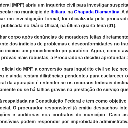
deral (MPF) abriu um inquérito civil para investigar suspeit
escolar no município de
Ibitiara
, na
Chapada Diamantina
. A
r em investigação formal, foi oficializada pelo procurad
 publicada no Diário Oficial, na última quarta-feira (01).
ar corpo após denúncias de moradores feitas diretamente
ante dos indícios de problemas e desconformidades no tra
ão iniciou um procedimento preparatório. Agora, com o av
 provas mais robustas, a Procuradoria decidiu aprofundar 
icial do MPF, a conversão para inquérito civil se fez ne
ceu e ainda restam diligências pendentes para esclarecer
tral da apuração é entender se os recursos federais dest
amente ou se há falhas graves na prestação do serviço que
tá respaldada na Constituição Federal e tem como objetivo 
social. O procurador responsável já emitiu despachos in
ções e auditorias nos contratos do município. Caso as 
nsáveis podem responder por improbidade administrativa