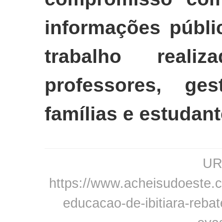
informações públi
trabalho reali
professores, ges
famílias e estudan
URL
https://www.acheisudoeste.com
educacao-de-ibitiara-reba