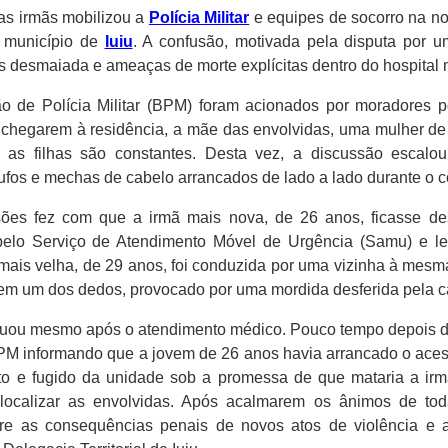
as irmãs mobilizou a
Polícia Militar
e equipes de socorro na noit
o município de
Iuiu
. A confusão, motivada pela disputa por
s desmaiada e ameaças de morte explícitas dentro do hospital 
ão de Polícia Militar (BPM) foram acionados por moradores 
 chegarem à residência, a mãe das envolvidas, uma mulher de
 as filhas são constantes. Desta vez, a discussão escalou
ufos e mechas de cabelo arrancados de lado a lado durante o c
ões fez com que a irmã mais nova, de 26 anos, ficasse de
 pelo Serviço de Atendimento Móvel de Urgência (Samu) e l
mã mais velha, de 29 anos, foi conduzida por uma vizinha à mes
o em um dos dedos, provocado por uma mordida desferida pela c
nuou mesmo após o atendimento médico. Pouco tempo depois de 
a PM informando que a jovem de 26 anos havia arrancado o aces
o e fugido da unidade sob a promessa de que mataria a irmã.
ocalizar as envolvidas. Após acalmarem os ânimos de toda 
re as consequências penais de novos atos de violência e as