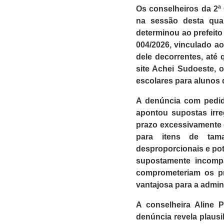
Os conselheiros da 2ª
na sessão desta quart
determinou ao prefeit
004/2026, vinculado ao
dele decorrentes, até 
site Achei Sudoeste, 
escolares para alunos 
A denúncia com pedido
apontou supostas irreg
prazo excessivamente e
para itens de tama
desproporcionais e pote
supostamente incompa
comprometeriam os pr
vantajosa para a admin
A conselheira Aline P
denúncia revela plausib