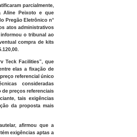
tificaram parcialmente,
ra Aline Peixoto e que
do Pregão Eletrônico n°
s atos administrativos
 informou o tribunal ao
ventual compra de kits
.120,00.
 Teck Facilities”, que
ntre elas a fixação de
preço referencial único
cnicas consideradas
o de preços referenciais
ante, tais exigências
eção da proposta mais
autelar, afirmou que a
ontém exigências aptas a