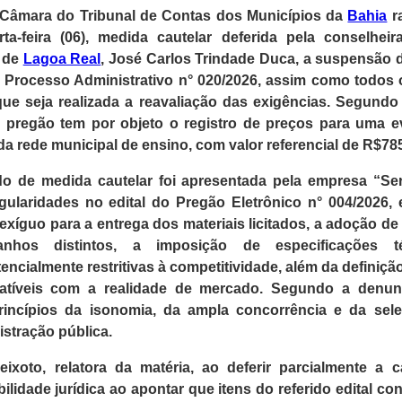
 Câmara do Tribunal de Contas dos Municípios da
Bahia
ra
a-feira (06), medida cautelar deferida pela conselhei
o de
Lagoa Real
, José Carlos Trindade Duca, a suspensão 
 Processo Administrativo n° 020/2026, assim como todos o
que seja realizada a reavaliação das exigências. Segundo
o pregão tem por objeto o registro de preços para uma e
da rede municipal de ensino, com valor referencial de R$785
 de medida cautelar foi apresentada pela empresa “Serv
ularidades no edital do Pregão Eletrônico n° 004/2026, e
xíguo para a entrega dos materiais licitados, a adoção de 
nhos distintos, a imposição de especificações té
ncialmente restritivas à competitividade, além da definiçã
tíveis com a realidade de mercado. Segundo a denunci
incípios da isonomia, da ampla concorrência e da sel
istração pública.
eixoto, relatora da matéria, ao deferir parcialmente a c
ilidade jurídica ao apontar que itens do referido edital c