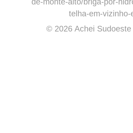
de-monte-alto/briga-por-hid
telha-em-vizinho
© 2026 Achei Sudoeste -