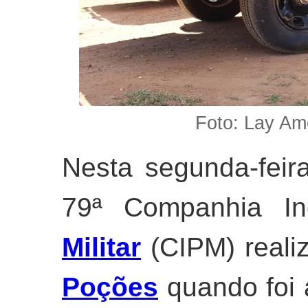
Foto: Lay Am
Nesta segunda-feir
79ª Companhia I
Militar
(CIPM) reali
Poções
quando foi 