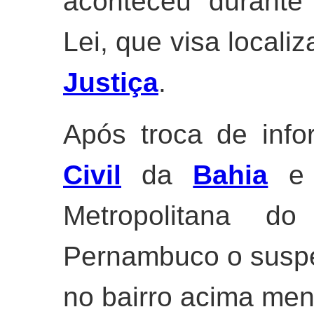
aconteceu durante
Lei, que visa localiz
Justiça
.
Após troca de inf
Civil
da
Bahia
e 
Metropolitana 
Pernambuco o suspei
no bairro acima me