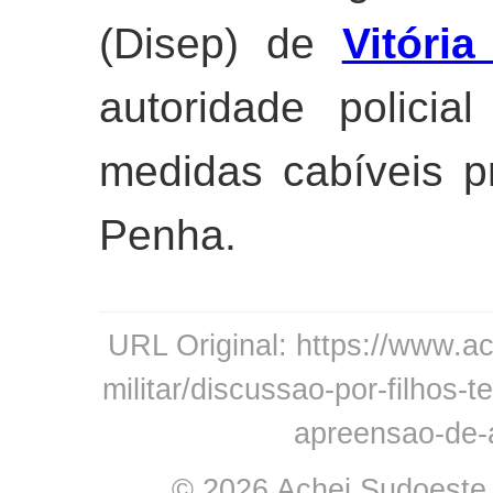
(Disep) de
Vitóri
autoridade polici
medidas cabíveis p
Penha.
URL Original: https://www.ac
militar/discussao-por-filhos
apreensao-de-
© 2026 Achei Sudoeste -