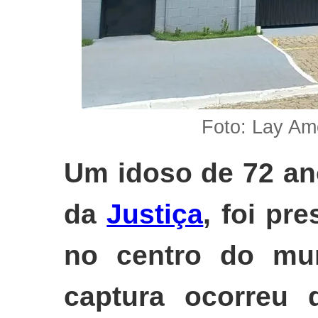
Foto: Lay Am
Um idoso de 72 an
da
Justiça
, foi pr
no centro do mu
captura ocorreu 