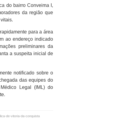
a do bairro Conveima I,
moradores da região que
itais.
 rapidamente para a área
m ao endereço indicado
rmações preliminares da
nta a suspeita inicial de
ente notificado sobre o
a chegada das equipes do
 Médico Legal (IML) do
te.
ica-de-vitoria-da-conquista