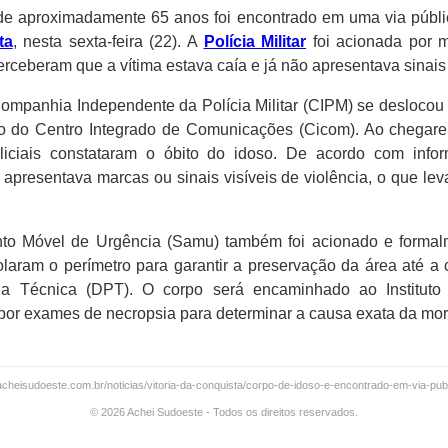
 aproximadamente 65 anos foi encontrado em uma via públic
ta
, nesta sexta-feira (22). A
Polícia Militar
foi acionada por 
rceberam que a vítima estava caía e já não apresentava sinais v
mpanhia Independente da Polícia Militar (CIPM) se deslocou
 do Centro Integrado de Comunicações (Cicom). Ao chegare
liciais constataram o óbito do idoso. De acordo com info
apresentava marcas ou sinais visíveis de violência, o que leva
to Móvel de Urgência (Samu) também foi acionado e formalm
isolaram o perímetro para garantir a preservação da área até 
ia Técnica (DPT). O corpo será encaminhado ao Instituto
por exames de necropsia para determinar a causa exata da mor
acheisudoeste.com.br/noticias/vitoria-da-conquista/corpo-de-idoso-e-encontrado-em-via-publ
© 2026 Achei Sudoeste - Todos os direitos reservados.