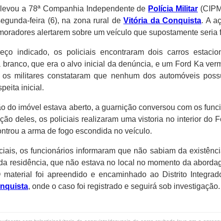
levou a 78ª Companhia Independente de
Polícia Militar
(CIPM
segunda-feira (6), na zona rural de
Vitória da Conquista
. A a
oradores alertarem sobre um veículo que supostamente seria fr
ço indicado, os policiais encontraram dois carros estaci
 branco, que era o alvo inicial da denúncia, e um Ford Ka ve
 os militares constataram que nenhum dos automóveis possuí
peita inicial.
ão do imóvel estava aberto, a guarnição conversou com os func
ção deles, os policiais realizaram uma vistoria no interior do 
ntrou a arma de fogo escondida no veículo.
ciais, os funcionários informaram que não sabiam da existên
 da residência, que não estava no local no momento da abor
 material foi apreendido e encaminhado ao Distrito Integra
onquista
, onde o caso foi registrado e seguirá sob investigação.