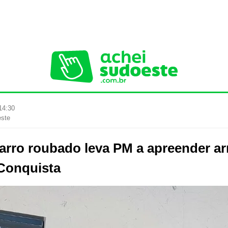
14:30
este
arro roubado leva PM a apreender a
 Conquista