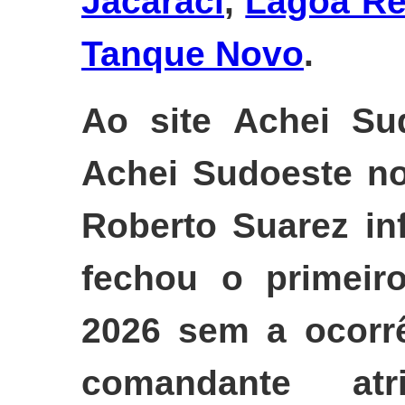
Jacaraci
,
Lagoa Re
Tanque Novo
.
Ao site Achei Su
Achei Sudoeste no
Roberto Suarez in
fechou o primeir
2026 sem a ocorrê
comandante at