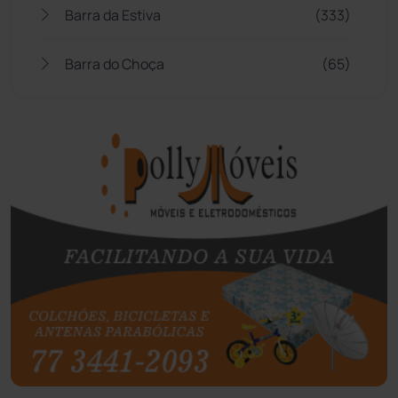
Barra da Estiva
(333)
Barra do Choça
(65)
Belo Campo
(57)
Bom Jesus da Lapa
(507)
Boquira
(152)
Botuporã
(72)
Brasil
(7680)
Brumado
(31955)