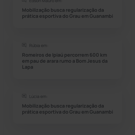
Edson Mauro em:
Saúde
(2427)
Mobilização busca regularização da
prática esportiva do Grau em Guanambi
Seabra
(50)
Sebastião Laranjeiras
(96)
Rúbia em:
Sítio do Mato
(42)
Romeiros de Ipiaú percorrem 600 km
em pau de arara rumo a Bom Jesus da
Lapa
Sudoeste Baiano
(1530)
Tanhaçu
(426)
Lúcia em:
Tanque Novo
(126)
Mobilização busca regularização da
prática esportiva do Grau em Guanambi
Tecnologia
(12)
Urandi
(157)