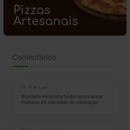
Polícia Civil
(58)
Polícia Militar
(27)
Política
(03)
Presidente Jânio Qu...
(125)
Comentários
Riacho de Santana
(309)
Rio de Contas
(410)
M. M. L em:
Brumado inicia oferta da nova vacina
Rio do Antônio
(203)
Pneumo 20 nas salas de vacinação
Rio do Pires
(98)