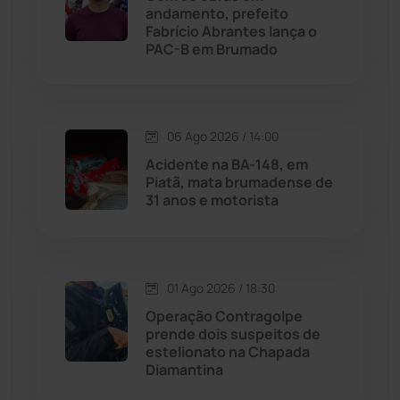
andamento, prefeito
Licínio de Almeida
(118)
Fabrício Abrantes lança o
PAC-B em Brumado
Livramento de Nossa...
(1338)
Macaúbas
(714)
06 Ago 2026 / 14:00
Acidente na BA-148, em
Maetinga
(101)
Piatã, mata brumadense de
31 anos e motorista
Malhada
(82)
Malhada de Pedras
(508)
01 Ago 2026 / 18:30
Operação Contragolpe
Matina
(71)
prende dois suspeitos de
estelionato na Chapada
Diamantina
Mortugaba
(31)