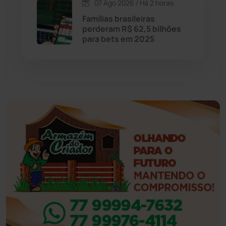
07 Ago 2026 / Há 2 horas
Famílias brasileiras
Eventos
(24)
perderam R$ 62,5 bilhões
para bets em 2025
Feira da Mata
(23)
Guajeru
(130)
Guanambi
(3496)
Ibiassucê
(167)
Ibicoara
(221)
Ibipitanga
(116)
Ibitiara
(32)