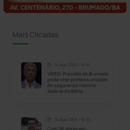
Igaporã
(218)
Ituaçu
(256)
Mais Clicadas
Iuiu
(173)
Jacaraci
(97)
04 Ago 2026 / 14:45
VÍDEO: Presídio de Brumado
Jequié
(314)
pode virar primeira unidade
de segurança máxima
federal da Bahia
Jussiape
(97)
Justiça
(1468)
04 Ago 2026 / 10:00
Lagoa Real
(182)
Com 36 obras em