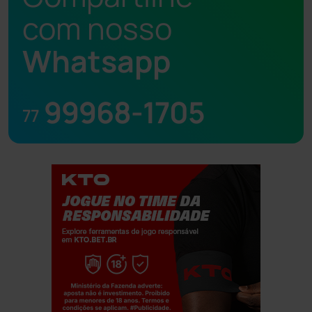
com nosso
Whatsapp
99968-1705
77