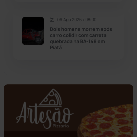
Mundo
(437)
06 Ago 2026 / 08:00
Oliveira dos Brejinhos
(67)
Dois homens morrem após
carro colidir com carreta
Palmas de Monte Alto
(260)
quebrada na BA-148 em
Piatã
Paramirim
(342)
Pindaí
(103)
Piripá
(90)
Planalto
(59)
Poções
(182)