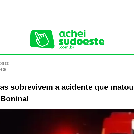
 06:00
este
as sobrevivem a acidente que matou
 Boninal