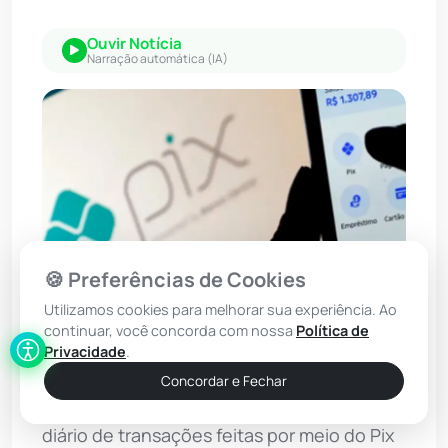
Ouvir Notícia
Narração automática (IA)
🍪 Preferências de Cookies
Utilizamos cookies para melhorar sua experiência. Ao
continuar, você concorda com nossa
Política de
Foto: Bruno Peres/Agência Brasil
Privacidade
.
Concordar e Fechar
O Banco Central informou que o volume
diário de transações feitas por meio do Pix