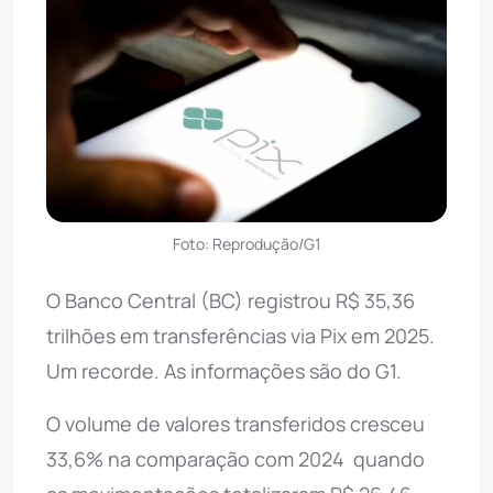
Foto: Reprodução/G1
O Banco Central (BC) registrou R$ 35,36
trilhões em transferências via Pix em 2025.
Um recorde. As informações são do G1.
O volume de valores transferidos cresceu
33,6% na comparação com 2024  quando