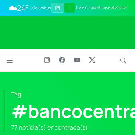
☁️
24°
Columbus
28°
90%
6km/h
29°/23°
Tag
#bancocentra
77 notícia(s) encontrada(s)