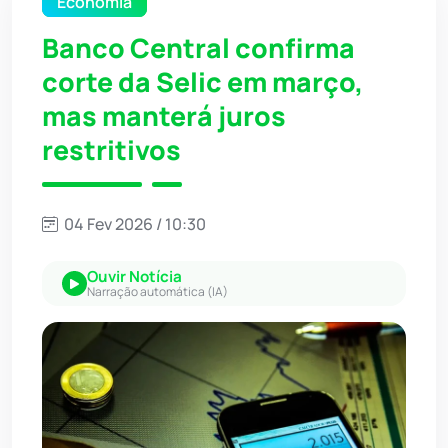
Economia
Banco Central confirma
corte da Selic em março,
mas manterá juros
restritivos
04 Fev 2026 / 10:30
Ouvir Notícia
Narração automática (IA)