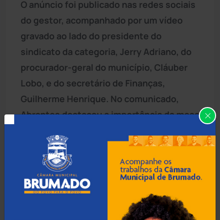
O anúncio foi publicado nas redes sociais
do gestor, acompanhado por um vídeo
gravado ao lado do presidente do
sindicato da categoria, Jerry Adriano, do
procurador-geral do município, Cláuber
Lobo, e do secretário de Finanças,
Guilherme Henrique. No comunicado,
Abrantes destacou a importância da mesa
de diálogo e lembrou que o reajuste
anterior concedido à categoria havia sido
de 5%.
Durante o pronunciamento, o prefeito
ressaltou que a medida busca reconhecer
o trabalho dos funcionários envolvidos no