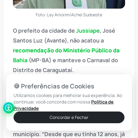
Foto: Lay Amorim/Achei Sudoeste
O prefeito da cidade de
Jussiape
, José
Santos Luz (Avante), não acatou a
recomendação do Ministério Público da
Bahia
(MP-BA)
e manteve o Carnaval do
Distrito de Caraguataí.
Em entrevista ao site Achei Sudoeste e
🍪 Preferências de Cookies
ao Programa Achei Sudoeste no Ar, o
Utilizamos cookies para melhorar sua experiência. Ao
continuar, você concorda com nossa
Política de
gestor justificou que não pode suspender
Privacidade
.
o evento, tendo em vista se tratar de uma
Concordar e Fechar
festa tradicional, realizada há décadas no
município. “Desde que eu tinha 12 anos, já