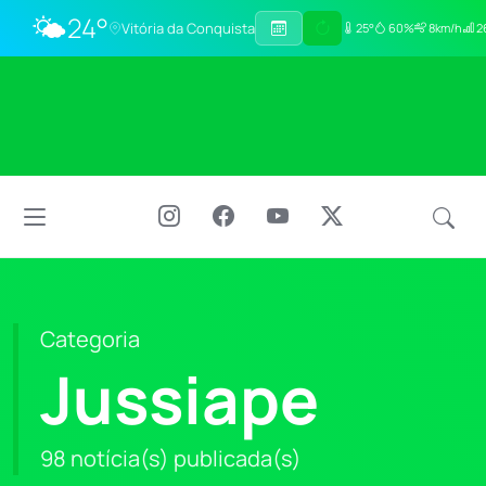
🌤️
24°
Vitória da Conquista
25°
60%
8km/h
2
Categoria
Jussiape
98 notícia(s) publicada(s)