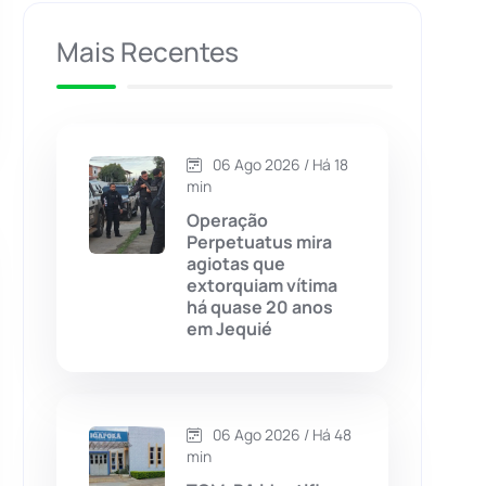
Caculé
(695)
Mais Recentes
Caetanos
(47)
Caetité
(1504)
06 Ago 2026 / Há 18
min
Candiba
(157)
Operação
Perpetuatus mira
agiotas que
Cândido Sales
(120)
extorquiam vítima
há quase 20 anos
em Jequié
Caraíbas
(103)
Carinhanha
(299)
06 Ago 2026 / Há 48
Caturama
(65)
min