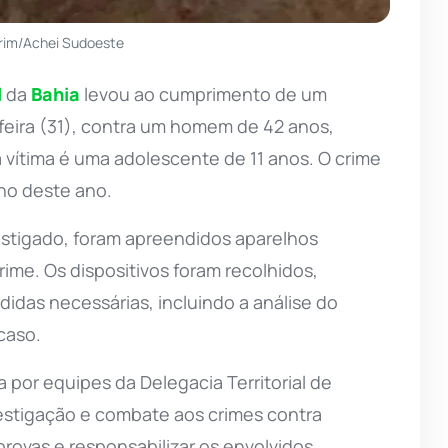
rim/Achei Sudoeste
l
da
Bahia
levou ao cumprimento de um
eira (31), contra um homem de 42 anos,
a vítima é uma adolescente de 11 anos. O crime
ho deste ano.
vestigado, foram apreendidos aparelhos
ime. Os dispositivos foram recolhidos,
idas necessárias, incluindo a análise do
caso.
 por equipes da Delegacia Territorial de
vestigação e combate aos crimes contra
rovas e responsabilizar os envolvidos.