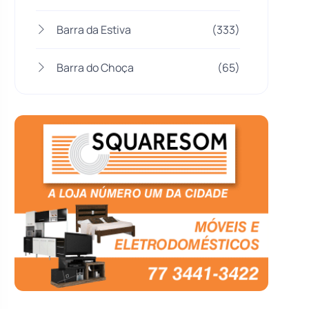
Barra da Estiva
(333)
Barra do Choça
(65)
Belo Campo
(57)
Bom Jesus da Lapa
(505)
Boquira
(152)
Botuporã
(72)
Brasil
(7679)
Brumado
(31952)