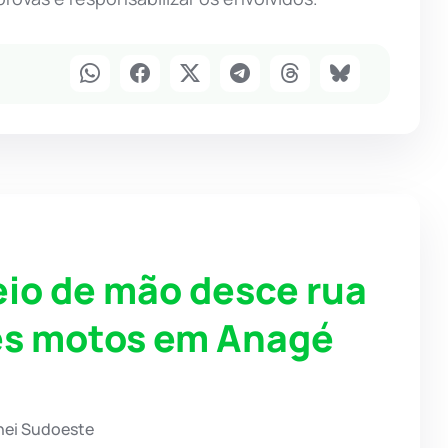
eio de mão desce rua
rês motos em Anagé
hei Sudoeste