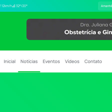
12km/h
32°/20°
Amanh
Inicial
Notícias
Eventos
Vídeos
Contato