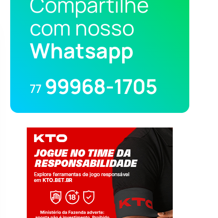
Compartilhe
com nosso
Whatsapp
99968-1705
77