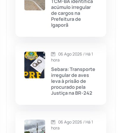
TCM-BA identifica
acúmulo irregular
Chapada Diamantina
(430)
de cargos na
Prefeitura de
Condeúba
(133)
Igaporã
Contendas do Sincorá
(79)
06 Ago 2026 / Há 1
Cordeiros
(49)
hora
Sebara: Transporte
Dom Basílio
(391)
irregular de aves
leva à prisão de
procurado pela
Economia
(1235)
Justiça na BR-242
Educação
(232)
Érico Cardoso
(82)
06 Ago 2026 / Há 1
hora