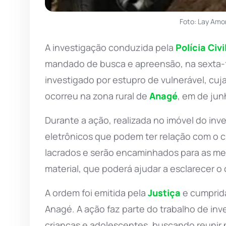
Foto: Lay Amo
A investigação conduzida pela
Polícia Civi
mandado de busca e apreensão, na sexta-f
investigado por estupro de vulnerável, cuj
ocorreu na zona rural de
Anagé
, em de jun
Durante a ação, realizada no imóvel do in
eletrônicos que podem ter relação com o cr
lacrados e serão encaminhados para as med
material, que poderá ajudar a esclarecer o 
A ordem foi emitida pela
Justiça
e cumprida
Anagé. A ação faz parte do trabalho de in
crianças e adolescentes, buscando reunir p