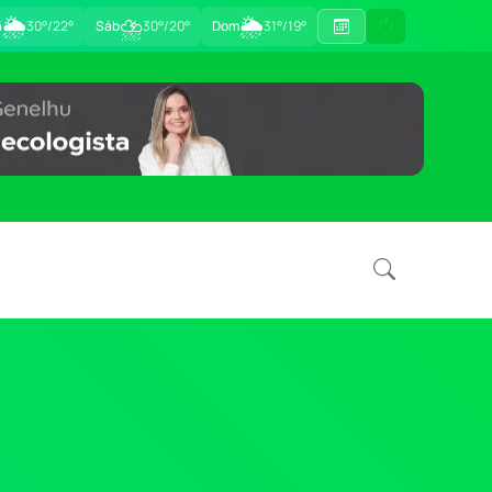
🌦
⛈
🌦
ã
30°/22°
Sáb
30°/20°
Dom
31°/19°