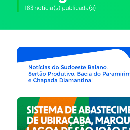
183 notícia(s) publicada(s)