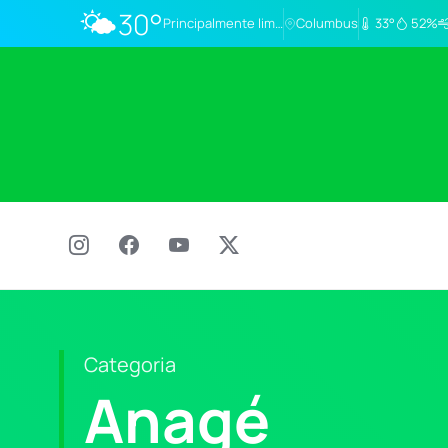
🌤️
30°
Principalmente limpo
Columbus
33°
52%
Categoria
Anagé