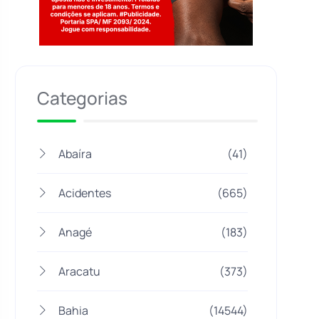
Jogue com responsabilidade. 18+
Categorias
Abaíra
(41)
Acidentes
(665)
Anagé
(183)
Aracatu
(373)
Bahia
(14544)