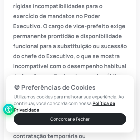
rígidas incompatibilidades para o
exercício de mandatos no Poder
Executivo. O cargo de vice-prefeito exige
permanente prontidão e disponibilidade
funcional para a substituição ou sucessão
do chefe do Executivo, o que se mostra
incompatível com o desempenho habitual
de funções profissionais na rede pública,
mesmo sem remuneração. O MPBA
🍪 Preferências de Cookies
destacou ainda que a carência de
Utilizamos cookies para melhorar sua experiência. Ao
continuar, você concorda com nossa
Política de
profissionais de saúde no município deve
Privacidade
.
ser solucionada por vias regulares e
Concordar e Fechar
impessoais, como concurso público,
contratação temporária ou