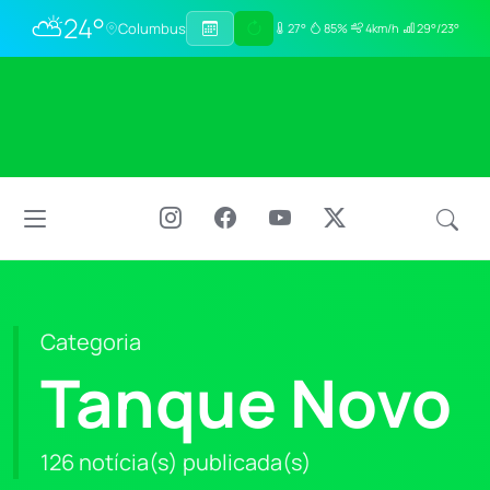
⛅
24°
Columbus
27°
85%
4km/h
29°/23°
Categoria
Tanque Novo
126 notícia(s) publicada(s)