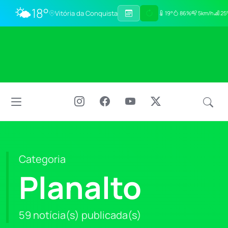
🌤️
18°
Vitória da Conquista
19°
86%
5km/h
25°
Categoria
Planalto
59 notícia(s) publicada(s)