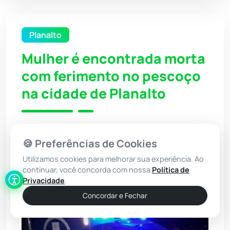
Planalto
Mulher é encontrada morta
com ferimento no pescoço
na cidade de Planalto
18 Mar 2026 / 14:30
🍪 Preferências de Cookies
Por: Redação - Achei Sudoeste
Utilizamos cookies para melhorar sua experiência. Ao
continuar, você concorda com nossa
Política de
Ouvir Notícia
Narração automática (IA)
Privacidade
.
Concordar e Fechar