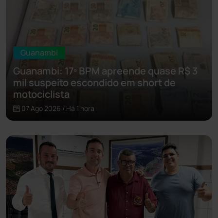
Guanambi
Guanambi: 17º BPM apreende quase R$ 3
mil suspeito escondido em short de
motociclista
07 Ago 2026 / Há 1 hora