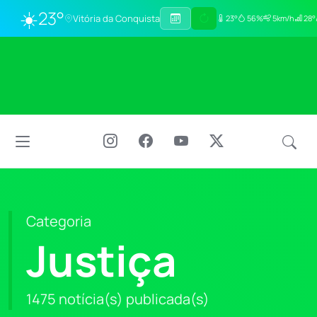
☀️
23°
Vitória da Conquista
23°
56%
5km/h
28°
Categoria
Justiça
1475 notícia(s) publicada(s)