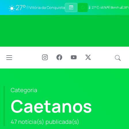
☀️
27°
Vitória da Conquista
27°
46%
8km/h
28°
Categoria
Caetanos
47 notícia(s) publicada(s)