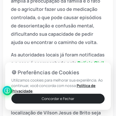
amplia a preocupação da família é o fato
de o agricultor fazer uso de medicação
controlada, o que pode causar episódios
de desorientação e confusão mental,
dificultando sua capacidade de pedir
ajuda ou encontrar o caminho de volta.
As autoridades locais já foram notificadas
e o caso é acompanhado pela
Polícia Civil
.
Buscas estão sendo realizadas em
🍪 Preferências de Cookies
hospitais e locais públicos de Brumado,
Utilizamos cookies para melhorar sua experiência. Ao
continuar, você concorda com nossa
Política de
mas até o momento nenhuma pista
Privacidade
.
concreta foi encontrada. A família pede
Concordar e Fechar
que qualquer informação sobre a
localização de Vilson Jesus de Brito seja