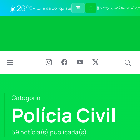
☀️
26°
Vitória da Conquista
27°
50%
8km/h
28°
Categoria
Polícia Civil
59 notícia(s) publicada(s)