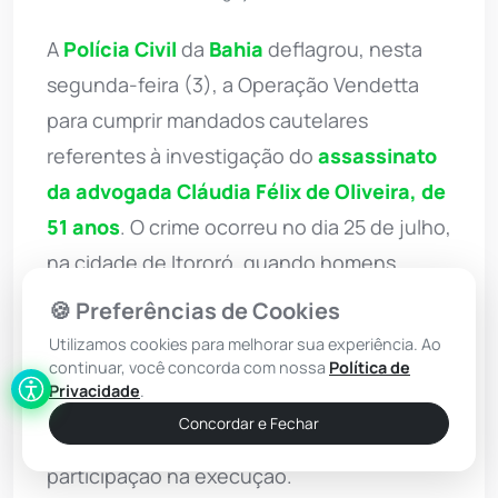
A
Polícia Civil
da
Bahia
deflagrou, nesta
segunda-feira (3), a Operação Vendetta
para cumprir mandados cautelares
referentes à investigação do
assassinato
da advogada Cláudia Félix de Oliveira, de
51 anos
. O crime ocorreu no dia 25 de julho,
na cidade de Itororó, quando homens
armados invadiram a residência da vítima e
🍪 Preferências de Cookies
efetuaram diversos disparos contra ela. A
Utilizamos cookies para melhorar sua experiência. Ao
ação policial resultou no cumprimento de
continuar, você concorda com nossa
Política de
Privacidade
.
três mandados de busca e apreensão e na
Concordar e Fechar
prisão temporária de dois suspeitos de
participação na execução.