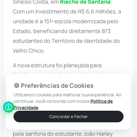
Sinésio Costa, em
Riacho de Santana
.
Com um investimento de R$ 6,6 milhões, a
unidade é a 151ª escola modernizada pelo
Estado, beneficiando diretamente 873
estudantes do Território de Identidade do
Velho Chico.
A nova estrutura foi planejada para
fortalecer o modelo de ensino em tempo
integral. A unidade agora conta com 19
🍪 Preferências de Cookies
salas de aula climatizadas, restaurante
Utilizamos cookies para melhorar sua experiência. Ao
continuar, você concorda com nossa
Política de
estudantil para 100 pessoas, teatro com
Privacidade
.
200 lugares, subestação de energia e
Concordar e Fechar
guarita. Durante a inauguração, animada
pela sanfona do estudante João Harley