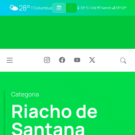
🌤️
28°
Columbus
33°
74%
14km/h
33°/21°
Categoria
Riacho de
Santana