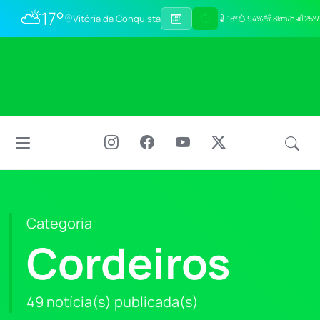
⛅
17°
Vitória da Conquista
18°
94%
8km/h
25°/
Categoria
Cordeiros
49 notícia(s) publicada(s)