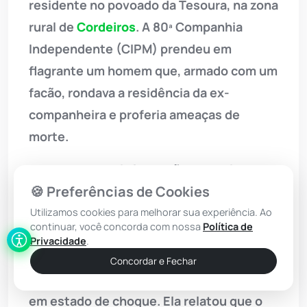
residente no povoado da Tesoura, na zona
rural de
Cordeiros
. A 80ª Companhia
Independente (CIPM) prendeu em
flagrante um homem que, armado com um
facão, rondava a residência da ex-
companheira e proferia ameaças de
morte.
De acordo com informações da unidade
🍪 Preferências de Cookies
policial ao site Achei Sudoeste, a
guarnição foi acionada por volta das
Utilizamos cookies para melhorar sua experiência. Ao
continuar, você concorda com nossa
Política de
19h30 para averiguar a denúncia de
Privacidade
.
violência doméstica. Ao chegarem ao
Concordar e Fechar
local, os policiais encontraram a vítima
em estado de choque. Ela relatou que o