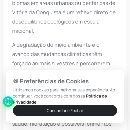
biomas em áreas urbanas ou periféricas de
Vitória da Conquista é um reflexo direto de
desequilíbrios ecológicos em escala
nacional.
A degradação do meio ambiente e o
avanço das mudanças climáticas têm
forçado animais silvestres a percorrerem
distâncias cada vez maiores em busca de
🍪 Preferências de Cookies
sobrevivência, alimento e clima favorável.
Utilizamos cookies para melhorar sua experiência. Ao
Após o resgate bem-sucedido, o lobo-
continuar, você concorda com nossa
Política de
Privacidade
.
guará passou por uma bateria de exames
Concordar e Fechar
no Cetas para verificar seu estado de
saúde, hidratação e possíveis ferimentos.