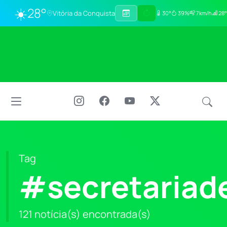
☀️
28°
Vitória da Conquista
30°
39%
7km/h
28°
Tag
#secretariad
121 notícia(s) encontrada(s)