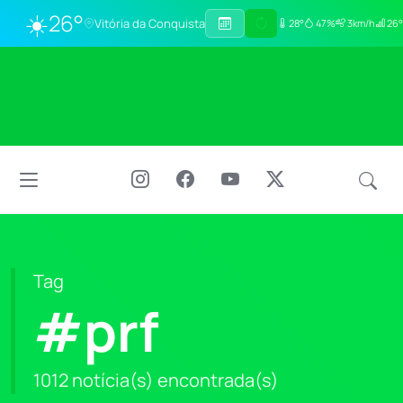
☀️
26°
Vitória da Conquista
28°
47%
3km/h
26°
Tag
#prf
1012 notícia(s) encontrada(s)