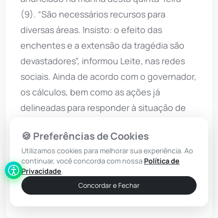
(9). “São necessários recursos para
diversas áreas. Insisto: o efeito das
enchentes e a extensão da tragédia são
devastadores”, informou Leite, nas redes
sociais. Ainda de acordo com o governador,
os cálculos, bem como as ações já
delineadas para responder à situação de
calamidade pública foram detalhadas pelo
🍪 Preferências de Cookies
governo estadual.
Utilizamos cookies para melhorar sua experiência. Ao
continuar, você concorda com nossa
Política de
Privacidade
.
Concordar e Fechar