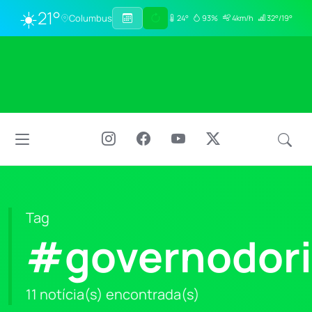
☀️
21°
Columbus
24°
93%
4km/h
32°/19°
Tag
#governodori
11 notícia(s) encontrada(s)