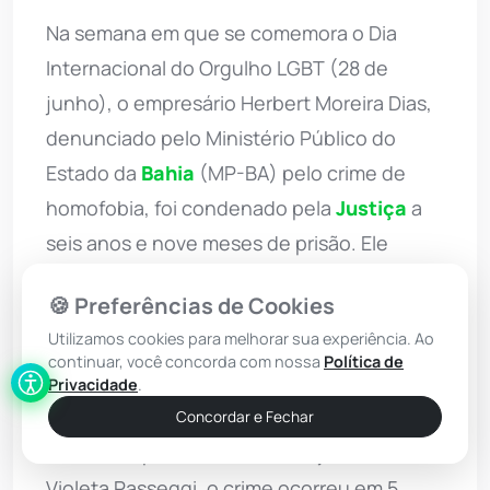
Na semana em que se comemora o Dia
Internacional do Orgulho LGBT (28 de
junho), o empresário Herbert Moreira Dias,
denunciado pelo Ministério Público do
Estado da
Bahia
(MP-BA) pelo crime de
homofobia, foi condenado pela
Justiça
a
seis anos e nove meses de prisão. Ele
também foi sentenciado pelos crimes de
🍪 Preferências de Cookies
lesão corporal grave e ameça, que foram
Utilizamos cookies para melhorar sua experiência. Ao
cometidos, na mesma ocasião, contra duas
continuar, você concorda com nossa
Política de
pessoas no município de Maraú, no Sul da
Privacidade
.
Bahia. Segundo a denúncia do MPBA, de
Concordar e Fechar
autoria da promotora de Justiça Alicia
Violeta Passeggi, o crime ocorreu em 5