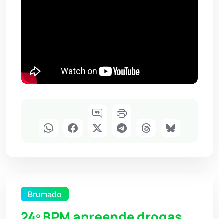
Brumado
24º BPM apreende drogas