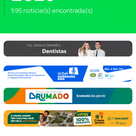
595 notícia(s) encontrada(s)