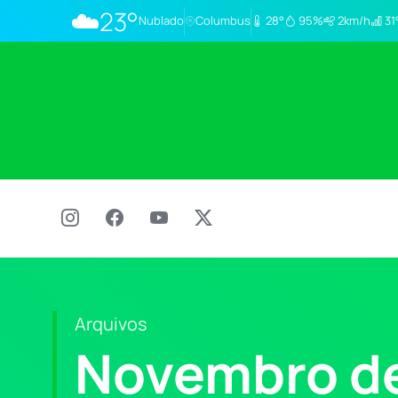
☁️
23°
Nublado
Columbus
28°
95%
2km/h
31
Arquivos
Novembro d