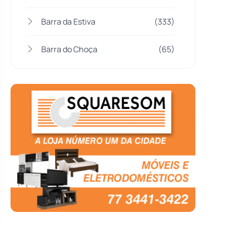
Barra da Estiva
(333)
Barra do Choça
(65)
Belo Campo
(57)
Bom Jesus da Lapa
(505)
Boquira
(152)
Botuporã
(72)
Brasil
(7679)
Brumado
(31955)