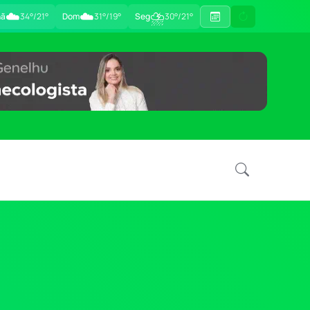
☁️
☁️
⛈
hã
34°/21°
Dom
31°/19°
Seg
30°/21°