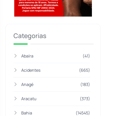
Jogue com responsabilidade. 18+
Categorias
Abaíra
(41)
Acidentes
(665)
Anagé
(183)
Aracatu
(373)
Bahia
(14545)