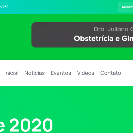
°/23°
Aman
Inicial
Notícias
Eventos
Vídeos
Contato
e 2020