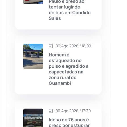
Paulo é preso ao
tentar fugir de
Chapada Diamantina
(430)
ônibus em Cândido
Sales
Condeúba
(133)
Contendas do Sincorá
(79)
06 Ago 2026 / 18:00
Cordeiros
(49)
Homem é
esfaqueado no
pulso e agredido a
Dom Basílio
(391)
capacetadas na
zona rural de
Guanambi
Economia
(1235)
Educação
(232)
06 Ago 2026 / 17:30
Érico Cardoso
(82)
Idoso de 76 anos é
preso por estuprar