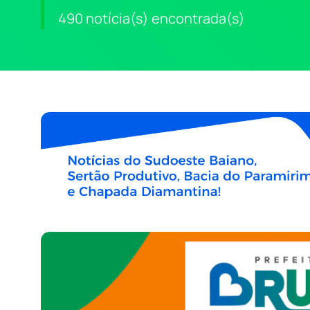
490 notícia(s) encontrada(s)