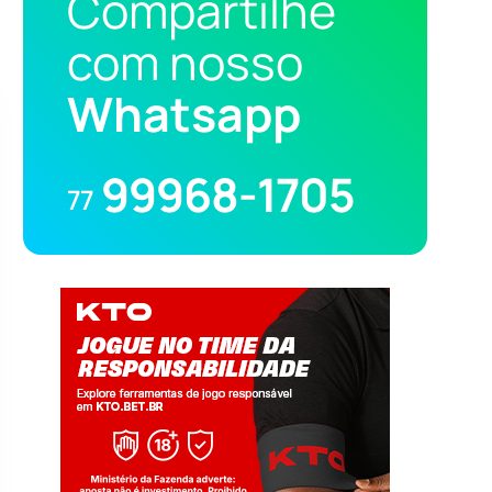
Compartilhe
com nosso
Whatsapp
99968-1705
77