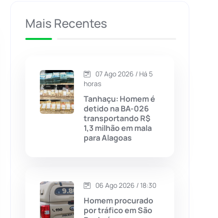
Caculé
(696)
Mais Recentes
Caetanos
(47)
Caetité
(1504)
07 Ago 2026 / Há 5
horas
Candiba
(157)
Tanhaçu: Homem é
detido na BA-026
transportando R$
Cândido Sales
(121)
1,3 milhão em mala
para Alagoas
Caraíbas
(103)
Carinhanha
(299)
06 Ago 2026 / 18:30
Homem procurado
Caturama
(65)
por tráfico em São