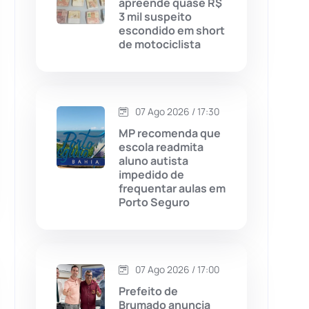
apreende quase R$
3 mil suspeito
Chapada Diamantina
(430)
escondido em short
de motociclista
Condeúba
(133)
Contendas do Sincorá
(79)
07 Ago 2026 / 17:30
Cordeiros
(49)
MP recomenda que
escola readmita
aluno autista
Dom Basílio
(391)
impedido de
frequentar aulas em
Porto Seguro
Economia
(1235)
Educação
(232)
07 Ago 2026 / 17:00
Érico Cardoso
(82)
Prefeito de
Brumado anuncia