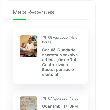
Caculé
(697)
Mais Recentes
Caetanos
(47)
Caetité
(1504)
08 Ago 2026 / Há 6
horas
Candiba
(157)
Caculé: Queda de
secretário envolve
articulação de Rui
Cândido Sales
(121)
Costa e Ivana
Bastos por apoio
eleitoral
Caraíbas
(103)
Carinhanha
(300)
07 Ago 2026 / 18:00
Caturama
(65)
Guanambi: 17º BPM