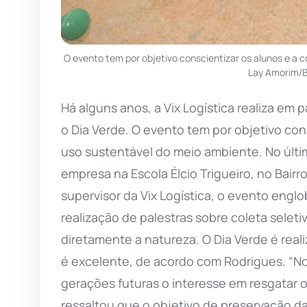
O evento tem por objetivo conscientizar os alunos e a 
Lay Amorim/B
Há alguns anos, a Vix Logística realiza em
o Dia Verde. O evento tem por objetivo co
uso sustentável do meio ambiente. No últi
empresa na Escola Élcio Trigueiro, no Bair
supervisor da Vix Logística, o evento engl
realização de palestras sobre coleta selet
diretamente a natureza. O Dia Verde é real
é excelente, de acordo com Rodrigues. “
gerações futuras o interesse em resgatar o
ressaltou que o objetivo de preservação d