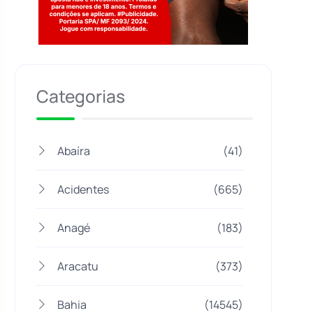
Jogue com responsabilidade. 18+
Categorias
Abaíra
(41)
Acidentes
(665)
Anagé
(183)
Aracatu
(373)
Bahia
(14545)