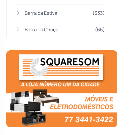
Barra da Estiva
(333)
Barra do Choça
(65)
Belo Campo
(57)
Bom Jesus da Lapa
(507)
Boquira
(152)
Botuporã
(72)
Brasil
(7680)
Brumado
(31958)