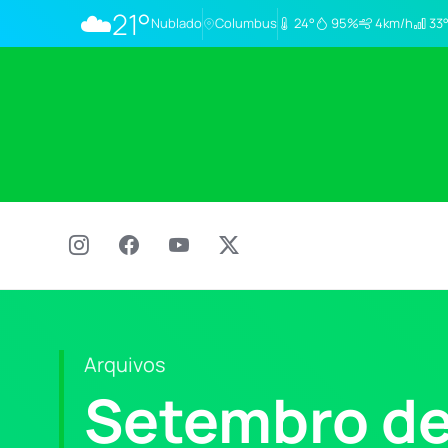
☁️
21°
Nublado
Columbus
24°
95%
4km/h
33°
Arquivos
Setembro de