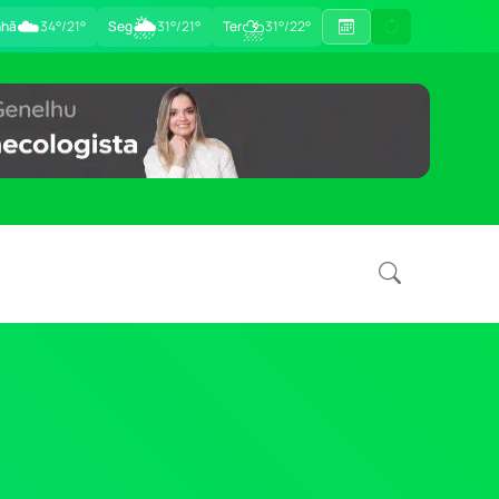
☁️
🌦
⛈
hã
34°/21°
Seg
31°/21°
Ter
31°/22°