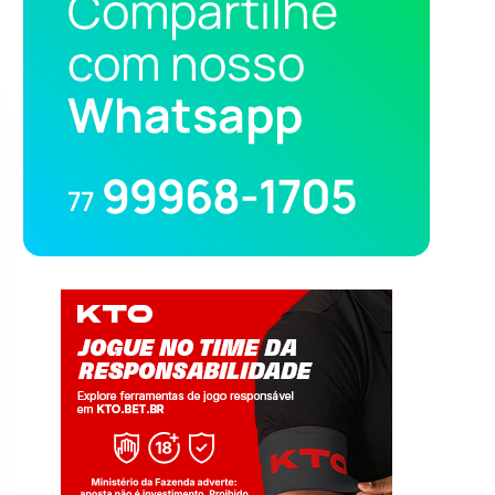
Compartilhe
com nosso
Whatsapp
99968-1705
77