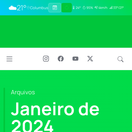
☁️
21°
Columbus
24°
95%
4km/h
33°/21°
Arquivos
Janeiro de
2024