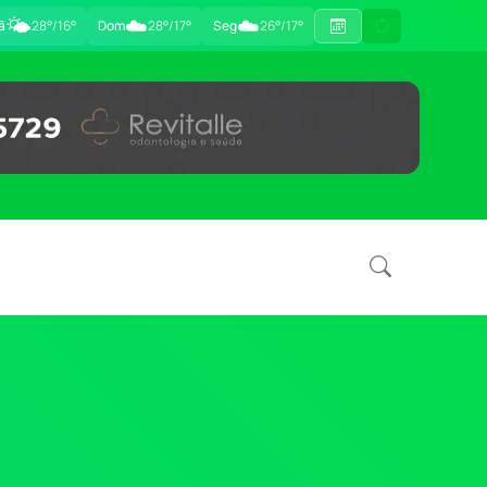
🌤️
☁️
☁️
ã
28°/16°
Dom
28°/17°
Seg
26°/17°