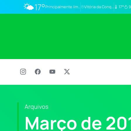
🌤️
17°
Principalmente limpo
Vitória da Conq…
17°
9
Arquivos
Março de 20