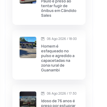
Paulo é preso ao
tentar fugir de
Chapada Diamantina
(430)
ônibus em Cândido
Sales
Condeúba
(133)
Contendas do Sincorá
(79)
06 Ago 2026 / 18:00
Cordeiros
(49)
Homem é
esfaqueado no
pulso e agredido a
Dom Basílio
(391)
capacetadas na
zona rural de
Guanambi
Economia
(1235)
Educação
(232)
06 Ago 2026 / 17:30
Érico Cardoso
(82)
Idoso de 76 anos é
preso por estuprar