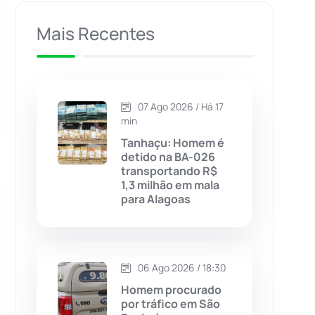
Caculé
(696)
Mais Recentes
Caetanos
(47)
Caetité
(1504)
07 Ago 2026 / Há 17
min
Candiba
(157)
Tanhaçu: Homem é
detido na BA-026
transportando R$
Cândido Sales
(121)
1,3 milhão em mala
para Alagoas
Caraíbas
(103)
Carinhanha
(299)
06 Ago 2026 / 18:30
Homem procurado
Caturama
(65)
por tráfico em São