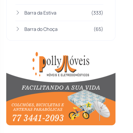
Barra da Estiva
(333)
Barra do Choça
(65)
Belo Campo
(57)
Bom Jesus da Lapa
(505)
Boquira
(152)
Botuporã
(72)
Brasil
(7679)
Brumado
(31955)