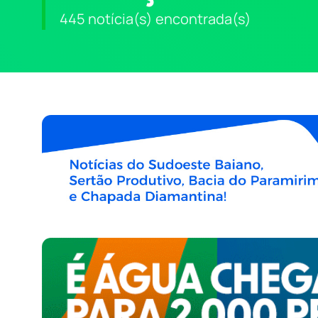
445 notícia(s) encontrada(s)