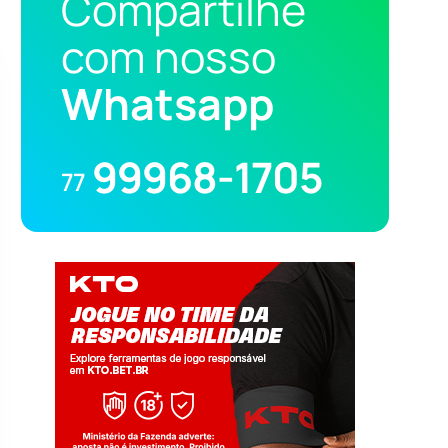
Compartilhe
com nosso
Whatsapp
99968-1705
77