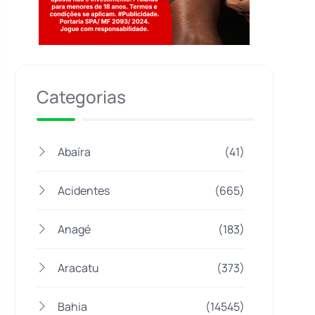
Jogue com responsabilidade. 18+
Categorias
Abaíra
(41)
Acidentes
(665)
Anagé
(183)
Aracatu
(373)
Bahia
(14545)