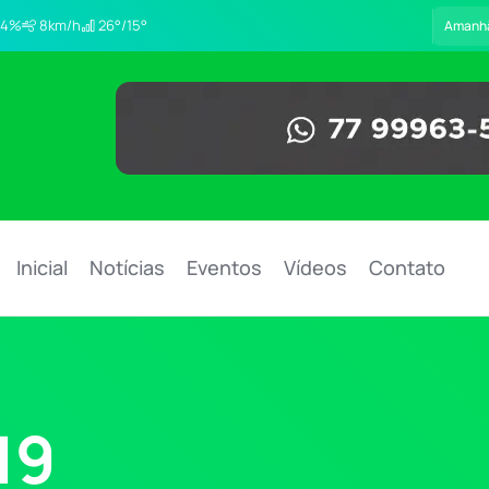
4%
8km/h
26°/15°
Amanh
Inicial
Notícias
Eventos
Vídeos
Contato
19