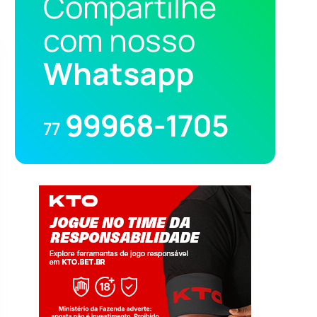
Compartilhe
com nosso
Whatsapp
99968-1705
77