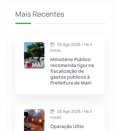
Caculé
(695)
Mais Recentes
Caetanos
(47)
Caetité
(1504)
05 Ago 2026 / Há 4
horas
Candiba
(157)
Ministério Público
recomenda rigor na
fiscalização de
Cândido Sales
(120)
gastos públicos à
Prefeitura de Mairi
Caraíbas
(103)
Carinhanha
(299)
05 Ago 2026 / Há 5
horas
Caturama
(65)
Operação Ultio