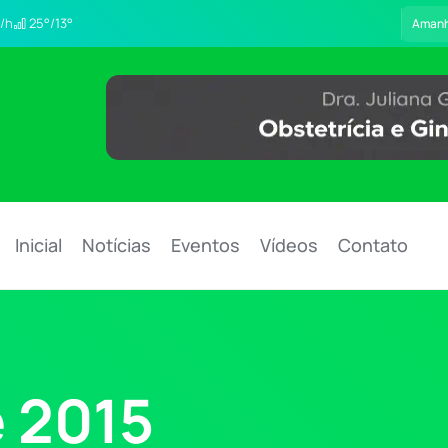
/h
25°/13°
Aman
Inicial
Notícias
Eventos
Vídeos
Contato
 2015