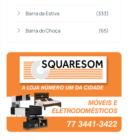
Barra da Estiva
(333)
Barra do Choça
(65)
Belo Campo
(57)
Bom Jesus da Lapa
(505)
Boquira
(152)
Botuporã
(72)
Brasil
(7679)
Brumado
(31950)