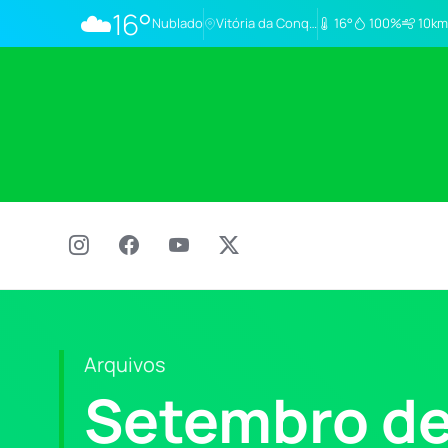
☁️
16°
Nublado
Vitória da Conq…
16°
100%
10km
Arquivos
Setembro de