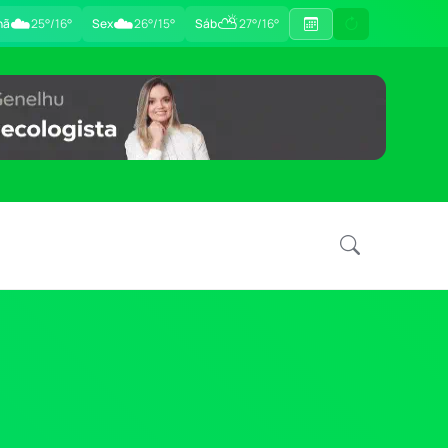
☁️
☁️
⛅
hã
25°/16°
Sex
26°/15°
Sáb
27°/16°