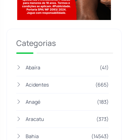
Jogue com responsabilidade. 18+
Categorias
Abaíra
(41)
Acidentes
(665)
Anagé
(183)
Aracatu
(373)
Bahia
(14543)