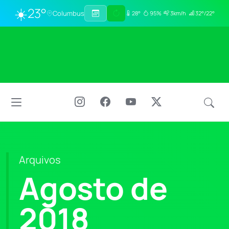
☀️
23°
Columbus
28°
95%
3km/h
32°/22°
Arquivos
Agosto de
2018