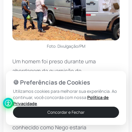
Foto: Divulgação/PM
Um homem foi preso durante uma
abordagem da guarnição de
radiopatrulhamento do Destacamento de
🍪 Preferências de Cookies
Presidente Jânio Quadros, a 95 km de
Utilizamos cookies para melhorar sua experiência. Ao
continuar, você concorda com nossa
Política de
Brumado. Segundo informações obtidas
Privacidade
.
pelo site Achei Sudoeste, a polícia recebeu
Concordar e Fechar
uma informação de que um indivíduo
conhecido como Nego estaria