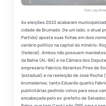
Foto: Lay Amo
As eleições 2022 acabaram municipalizada
cidade de Brumado. De um lado, o atual 
Partido) aposta suas fichas em dois nom
cenário político na capital do minério: R
(federal). Ambos não possuem mandatos 
da Bahia (AL-BA) e na Câmara dos Deputa
empresário Fabrício Abrantes Pires de So
(estadual) e na reeleição de José Rocha (
brumadense, tanto Eduardo quanto Fabrí
publicitárias pedindo votos para seus ca
encabeçada pelo ex-prefeito de Salvador
Bahia, que tem Cacá Leão (PP) para o sen