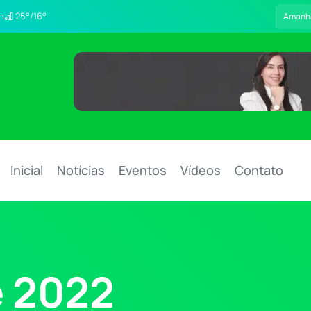
h
25°/16°
Amanh
Inicial
Notícias
Eventos
Vídeos
Contato
 2022