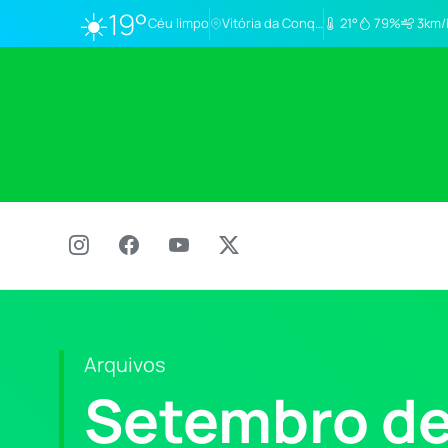
☀️
19°
Céu limpo
Vitória da Conq…
21°
79%
3km/
Arquivos
Setembro de