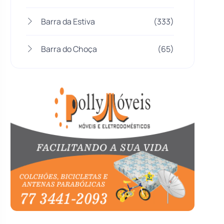
Barra da Estiva
(333)
Barra do Choça
(65)
Belo Campo
(57)
Bom Jesus da Lapa
(505)
Boquira
(152)
Botuporã
(72)
Brasil
(7679)
Brumado
(31955)