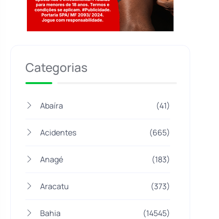
Jogue com responsabilidade. 18+
Categorias
Abaíra
(41)
Acidentes
(665)
Anagé
(183)
Aracatu
(373)
Bahia
(14545)