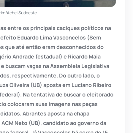
rim/Achei Sudoeste
s entre os principais caciques políticos na
prefeito Eduardo Lima Vasconcelos (Sem
es que até então eram desconhecidos do
ogério Andrade (estadual) e Ricardo Maia
e buscam vagas na Assembleia Legislativa
dos, respectivamente. Do outro lado, o
uza Oliveira (UB) aposta em Luciano Ribeiro
federal). Na tentativa de buscar o eleitorado
cio colocaram suas imagens nas peças
ndidatos. Abrantes aposta na chapa
, ACM Neto (UB), candidato ao governo da
ado federal. Já Vasconcelos há cerca de 15