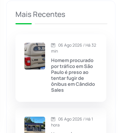
Caculé
(696)
Mais Recentes
Caetanos
(47)
Caetité
(1504)
06 Ago 2026 / Há 32
min
Candiba
(157)
Homem procurado
por tráfico em São
Paulo é preso ao
Cândido Sales
(121)
tentar fugir de
ônibus em Cândido
Sales
Caraíbas
(103)
Carinhanha
(299)
06 Ago 2026 / Há 1
Caturama
(65)
hora