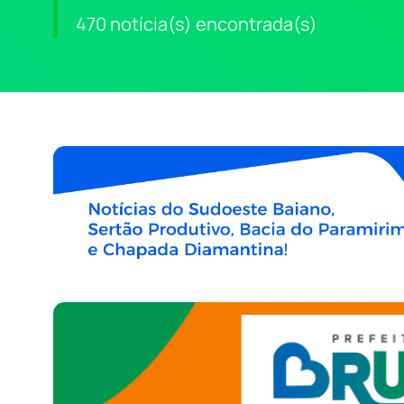
470 notícia(s) encontrada(s)