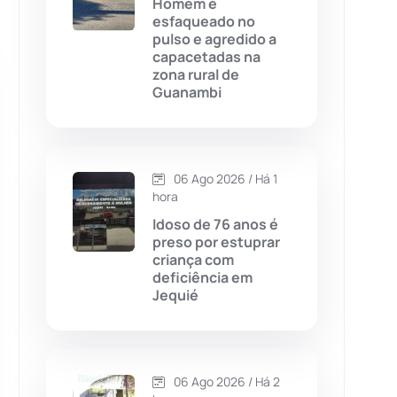
Homem é
esfaqueado no
Chapada Diamantina
(430)
pulso e agredido a
capacetadas na
Condeúba
(133)
zona rural de
Guanambi
Contendas do Sincorá
(79)
Cordeiros
(49)
06 Ago 2026 / Há 1
hora
Dom Basílio
(391)
Idoso de 76 anos é
preso por estuprar
criança com
Economia
(1235)
deficiência em
Jequié
Educação
(232)
Érico Cardoso
(82)
06 Ago 2026 / Há 2