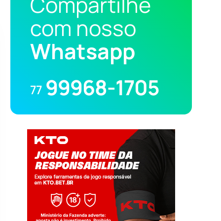
Compartilhe
com nosso
Whatsapp
99968-1705
77