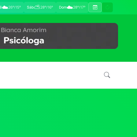
☁️
⛅
☁️
ã
26°/15°
Sáb
28°/16°
Dom
28°/17°